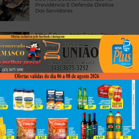
Previdência E Defende Direitos
Dos Servidores
Filho É Preso Após Furtar Estepe
Do Carro Do Próprio Pai Para
Trocar Por Drogas Em Londrina
Pesquisa Com Teste De
Inteligência Aponta Que Jovens
Estão Ficando Menos
Inteligentes
Next