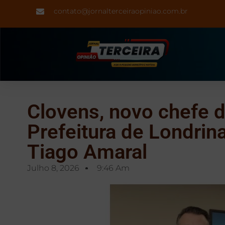
contato@jornalterceiraopiniao.com.br
Clovens, novo chefe d
Prefeitura de Londrina
Tiago Amaral
Julho 8, 2026
9:46 Am