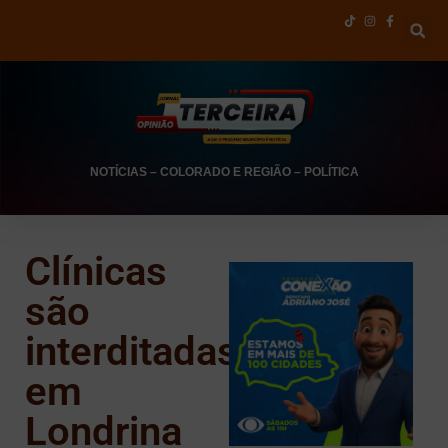
NOTÍCIAS
–
COLORADO E REGIÃO
–
POLÍTICA
Clínicas
são
interditadas
em
Londrina