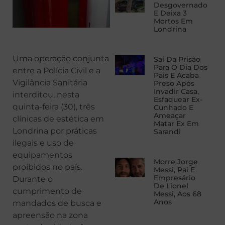
Desgovernado
E Deixa 3
Mortos Em
Londrina
Uma operação conjunta
Sai Da Prisão
Para O Dia Dos
entre a Polícia Civil e a
Pais E Acaba
Vigilância Sanitária
Preso Após
Invadir Casa,
interditou, nesta
Esfaquear Ex-
quinta-feira (30), três
Cunhado E
Ameaçar
clínicas de estética em
Matar Ex Em
Londrina por práticas
Sarandi
ilegais e uso de
equipamentos
Morre Jorge
proibidos no país.
Messi, Pai E
Empresário
Durante o
De Lionel
cumprimento de
Messi, Aos 68
Anos
mandados de busca e
apreensão na zona