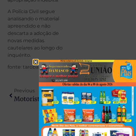
A Polícia Civil segue
analisando o material
apreendido e não
descarta a adoção de
novas medidas
cautelares ao longo do
inquérito.
fonte: taroba
Previous
Next
Motorista Avança Preferencial, Causa Acidente Fatal E Mata Dono Da Banda Fonte Luminosa Em Maringá
Operação Prende Quatro Por Golpe Com Drone Agrícola De R$ 200 Mil Em Maringá