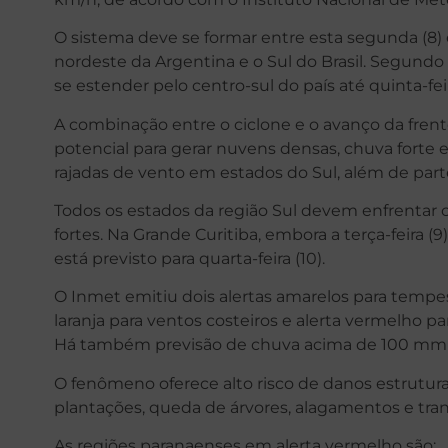
O sistema deve se formar entre esta segunda (8) e 
nordeste da Argentina e o Sul do Brasil. Segundo
se estender pelo centro-sul do país até quinta-feira
A combinação entre o ciclone e o avanço da frente
potencial para gerar nuvens densas, chuva forte e
rajadas de vento em estados do Sul, além de part
Todos os estados da região Sul devem enfrentar c
fortes. Na Grande Curitiba, embora a terça-feira (9)
está previsto para quarta-feira (10).
O Inmet emitiu dois alertas amarelos para tempe
laranja para ventos costeiros e alerta vermelho p
Há também previsão de chuva acima de 100 mm po
O fenômeno oferece alto risco de danos estruturai
plantações, queda de árvores, alagamentos e tran
As regiões paranaenses em alerta vermelho são: