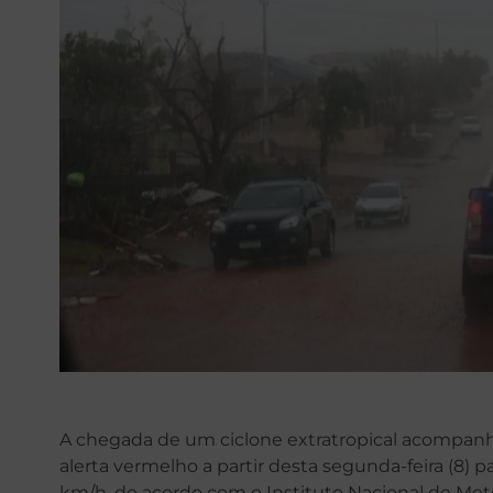
A chegada de um ciclone extratropical acompanh
alerta vermelho a partir desta segunda-feira (8)
km/h, de acordo com o Instituto Nacional de Mete