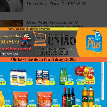
Única Nota Fiscal De R$ 149,90
Drex Pode Revolucionar O
Sistema Financeiro Brasileiro
Com Contratos Inteligentes,
Tokenização E Dinheiro
Programável
Homem Sofre Ataque Cardíaco
Durante Relação Sexual, Morre E
Caso Gera Batalha Judicial Por
Doação De Órgãos