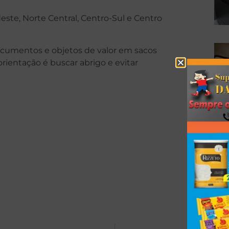
este, Norte Central, Centro-Sul e Centro
cumentos e objetos de valor em sacos
orientação é buscar abrigo e evitar