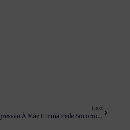
Next
Crianças Presenciam Agressão À Mãe E Irmã Pede Socorro Pelas Redes Sociais No PR