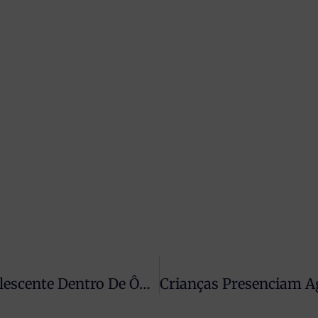
Idoso É Detido Após Importunar Adolescente Dentro De Ônibus Em Maringá