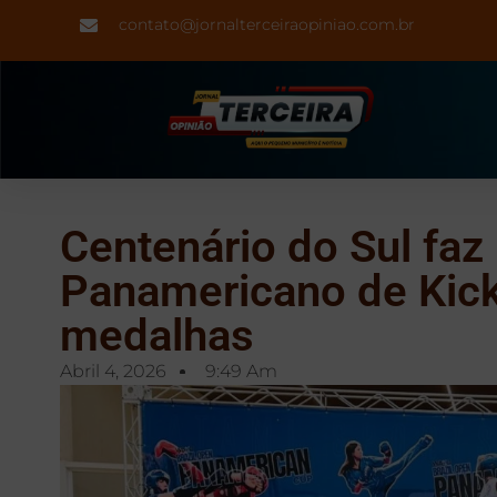
contato@jornalterceiraopiniao.com.br
Centenário do Sul faz 
Panamericano de Kic
medalhas
Abril 4, 2026
9:49 Am