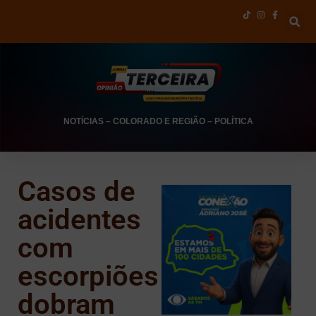
NOTÍCIAS
–
COLORADO E REGIÃO
–
POLÍTICA
Casos de
acidentes
com
escorpiões
dobram