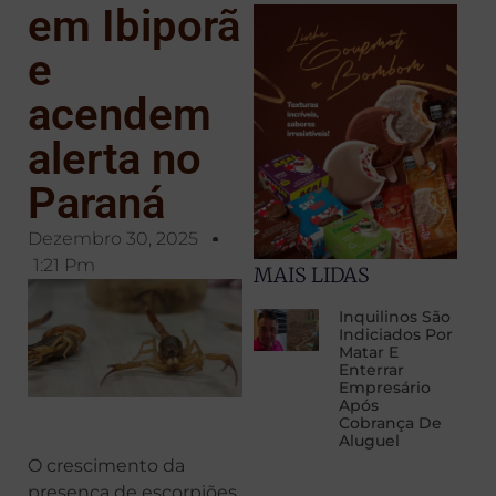
em Ibiporã
e
acendem
alerta no
Paraná
Dezembro 30, 2025
1:21 Pm
MAIS LIDAS
Inquilinos São
Indiciados Por
Matar E
Enterrar
Empresário
Após
Cobrança De
Aluguel
O crescimento da
presença de escorpiões