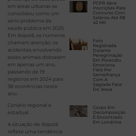
PCPR Abre
em áreas urbanas se
Inscrições Para
Concurso Com
consolidou como um
Salários Até R$
sério problema de
42 Mil
saúde pública em 2025.
Em Ibiporã, os números
Foto
chamam atenção: os
Registrada
acidentes envolvendo
Durante
Peregrinação
esses animais dobraram
Em Porecatu
em apenas um ano,
Emociona
Fiéis Por
passando de 19
Semelhança
registros em 2024 para
Com A
Sagrada Face
38 ocorrências neste
De Jesus
ano.
Cenário regional e
Corpo Em
Decomposição
estadual
É Encontrado
Em Londrina
A situação de Ibiporã
reflete uma tendência