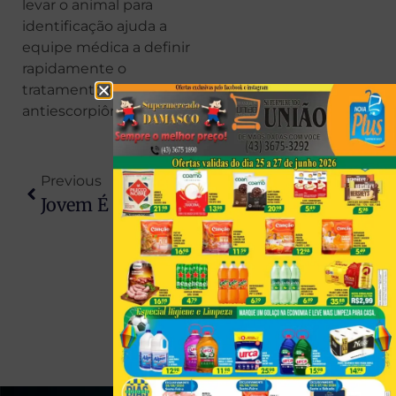
levar o animal para
identificação ajuda a
equipe médica a definir
rapidamente o
tratamento com o soro
antiescorpiônico.
Previous
Next
Jovem É Presa Por Matar Namorado E Amiga Ao Vê-Los Andando De Moto
Paraná Entra Em Alerta Para Temporais E Chuvas Intensas Na Virada Do Ano