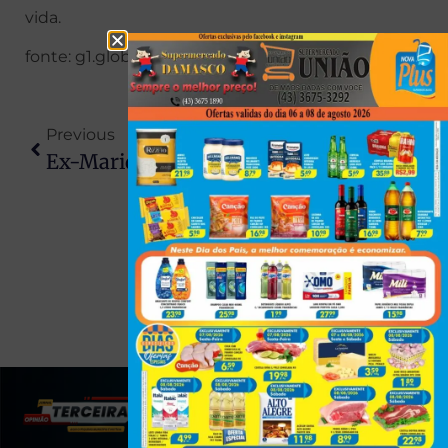
vida.
fonte: g1.globo
Previous
Next
Ex-Marido Agride Mulher Com Soco No Balneário De Rosana E É Preso Pela PM
Prazo Final Para Saque Do Abono Salarial 2025 Termina Nesta Segunda-Feira
(43) 991545950