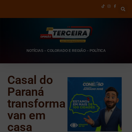
NOTÍCIAS
–
COLORADO E REGIÃO
–
POLÍTICA
Casal do
Paraná
transforma
van em
casa