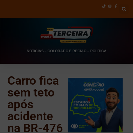
NOTÍCIAS
–
COLORADO E REGIÃO
–
POLÍTICA
Carro fica
sem teto
após
acidente
na BR-476