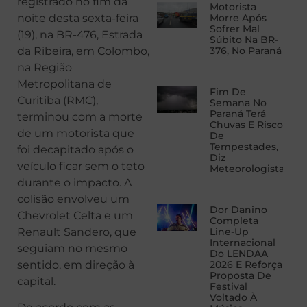
registrado no fim da
Motorista
noite desta sexta-feira
Morre Após
Sofrer Mal
(19), na BR-476, Estrada
Súbito Na BR-
da Ribeira, em Colombo,
376, No Paraná
na Região
Metropolitana de
Fim De
Curitiba (RMC),
Semana No
Paraná Terá
terminou com a morte
Chuvas E Risco
de um motorista que
De
Tempestades,
foi decapitado após o
Diz
veículo ficar sem o teto
Meteorologista
durante o impacto. A
colisão envolveu um
Dor Danino
Chevrolet Celta e um
Completa
Renault Sandero, que
Line-Up
Internacional
seguiam no mesmo
Do LENDAA
sentido, em direção à
2026 E Reforça
Proposta De
capital.
Festival
Voltado À