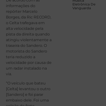
De acordo com as
Música
Eletrônica De
informações do
Vanguarda
repórter Marcelo
Borges, da Ric RECORD,
o Celta trafegava em
alta velocidade pela
pista da direita quando
atingiu violentamente a
traseira do Sandero. O
motorista do Sandero
teria reduzido a
velocidade por causa de
um radar instalado na
via.
“O veículo que bateu
[Celta] levantou o outro
[Sandero] e foi parar
embaixo dele. Foi uma
colisão de forte