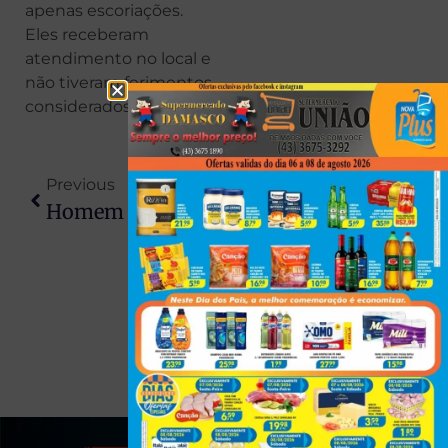
apenas escoriações.
Eles receberam
atendimento no local e
não tiveram ferimentos
considerados graves.
Previous
Next
Homem De 45 Anos É Encontrado Morto Por Familiares No Centro De Londrina
Câmara De Londrina Aprova Projeto Que Permite Porte De Aparelho De Choque Para Mulheres