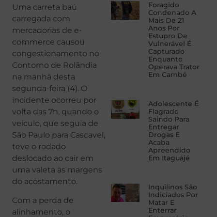
Foragido
Uma carreta baú
Condenado A
carregada com
Mais De 21
Anos Por
mercadorias de e-
Estupro De
commerce causou
Vulnerável É
Capturado
congestionamento no
Enquanto
Contorno de Rolândia
Operava Trator
Em Cambé
na manhã desta
segunda-feira (4). O
incidente ocorreu por
Adolescente É
volta das 7h, quando o
Flagrado
Saindo Para
veículo, que seguia de
Entregar
São Paulo para Cascavel,
Drogas E
Acaba
teve o rodado
Apreendido
deslocado ao cair em
Em Itaguajé
uma valeta às margens
do acostamento.
Inquilinos São
Indiciados Por
Com a perda de
Matar E
Enterrar
alinhamento, o