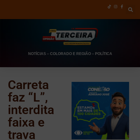
NOTÍCIAS
–
COLORADO E REGIÃO
–
POLÍTICA
Carreta
faz “L”,
interdita
faixa e
trava