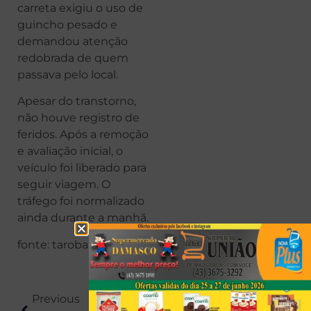
carreta exigiu o uso de
guincho pesado e
demandou atenção
redobrada de quem
passava pelo local.
Apesar do transtorno,
não houve registro de
feridos. Após a remoção
e avaliação inicial, o
veículo foi liberado para
seguir viagem. O
tráfego foi normalizado
ainda durante a manhã.
fonte: taroba
Previous
Next