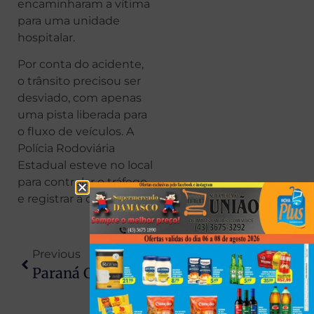
encaminharam a vítima
para uma unidade
hospitalar.
Por conta do acidente,
o trânsito precisou ser
desviado, com apenas
uma pista liberada para
o fluxo de veículos. A
Polícia Rodoviária
Estadual esteve no local
para controlar o tráfego
e registrar a ocorrência.
Previous
Next
Paraná Confirma Dois Casos De Hantavírus E Investiga Outras 11 Suspeitas No Estado
Helicóptero Pilotado Pelo Pai De Henrique E Juliano Cai No Tocantins