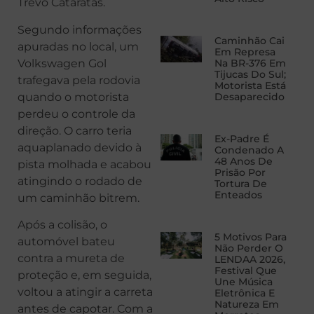
Trevo Cataratas.
Segundo informações
Caminhão Cai
apuradas no local, um
Em Represa
Volkswagen Gol
Na BR-376 Em
Tijucas Do Sul;
trafegava pela rodovia
Motorista Está
quando o motorista
Desaparecido
perdeu o controle da
direção. O carro teria
Ex-Padre É
aquaplanado devido à
Condenado A
48 Anos De
pista molhada e acabou
Prisão Por
atingindo o rodado de
Tortura De
Enteados
um caminhão bitrem.
Após a colisão, o
5 Motivos Para
automóvel bateu
Não Perder O
contra a mureta de
LENDAA 2026,
Festival Que
proteção e, em seguida,
Une Música
voltou a atingir a carreta
Eletrônica E
Natureza Em
antes de capotar. Com a