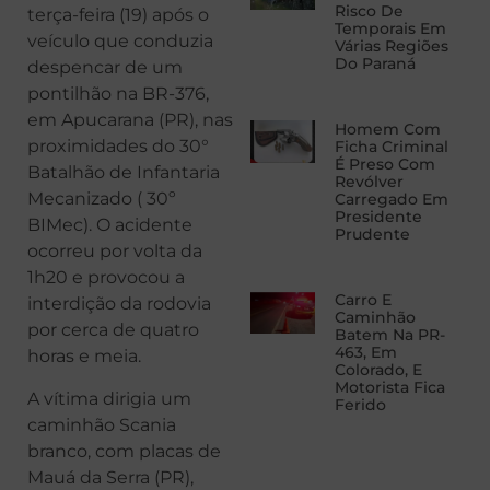
Risco De
terça-feira (19) após o
Temporais Em
veículo que conduzia
Várias Regiões
Do Paraná
despencar de um
pontilhão na BR-376,
em Apucarana (PR), nas
Homem Com
proximidades do 30°
Ficha Criminal
É Preso Com
Batalhão de Infantaria
Revólver
Mecanizado ( 30º
Carregado Em
Presidente
BIMec). O acidente
Prudente
ocorreu por volta da
1h20 e provocou a
Carro E
interdição da rodovia
Caminhão
por cerca de quatro
Batem Na PR-
463, Em
horas e meia.
Colorado, E
Motorista Fica
A vítima dirigia um
Ferido
caminhão Scania
branco, com placas de
Mauá da Serra (PR),