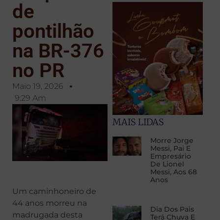
de
pontilhão
na BR-376
no PR
Maio 19, 2026
9:29 Am
MAIS LIDAS
Morre Jorge
Messi, Pai E
Empresário
De Lionel
Messi, Aos 68
Anos
Um caminhoneiro de
44 anos morreu na
Dia Dos Pais
madrugada desta
Terá Chuva E