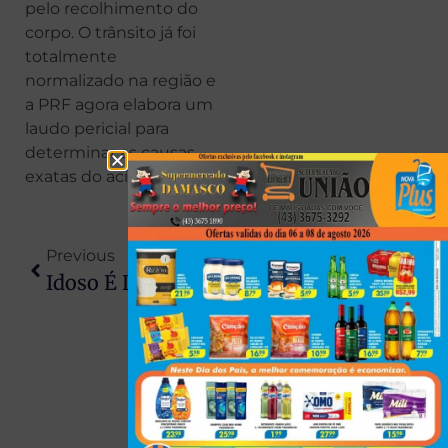
pelo recolhimento do
corpo. O trânsito já foi
totalmente
normalizado na região e
a PRF agora elabora um
laudo pericial para
determinar as causas
exatas do acidente.
Previous
Next
Idoso É Dado Como Morto, Apresenta Sinais Vitais Em Funerária E Volta A Ser Internado
Homens Que Morreram Em Confronto Em Londrina Ostentavam Armas E Dinheiro