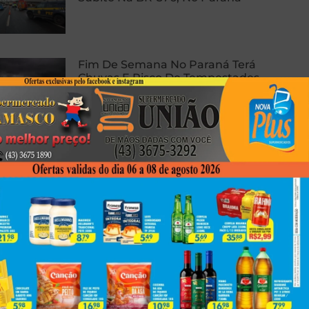
Fim De Semana No Paraná Terá
Chuvas E Risco De Tempestades,
Diz Meteorologista
Dor Danino Completa Line-Up
Internacional Do LENDAA 2026 E
Reforça Proposta De Festival
Voltado À Música Eletrônica De
Vanguarda
Next