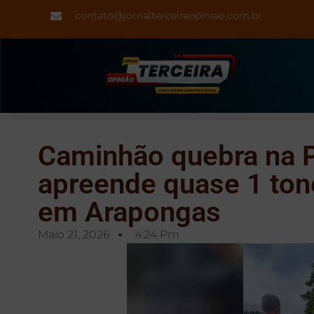
contato@jornalterceiraopiniao.com.br
Caminhão quebra na 
apreende quase 1 to
em Arapongas
Maio 21, 2026
4:24 Pm