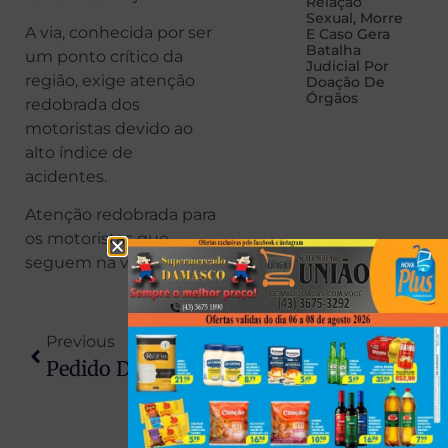
Relação
Sexual, Morre
A via, conhecida por ser
E Caso Gera
Batalha
um ponto crítico da
Judicial Por
região, exige atenção
Doação De
Órgãos
redobrada dos
motoristas devido ao
alto índice de
acidentes.
Atenção redobrada para
os motoristas que
seguem na via.
Previous
Next
Pedido De Asilo Na Argentina Pode Agravar Situação De Bolsonaro? Enquete Da Jovem Pan Avalia Possibilidade De Regime Fechado
Adolescentes São Apreendidos Após Invadirem Fábrica De Doces Para Furtar 58 Paçoquinhas No Paraná