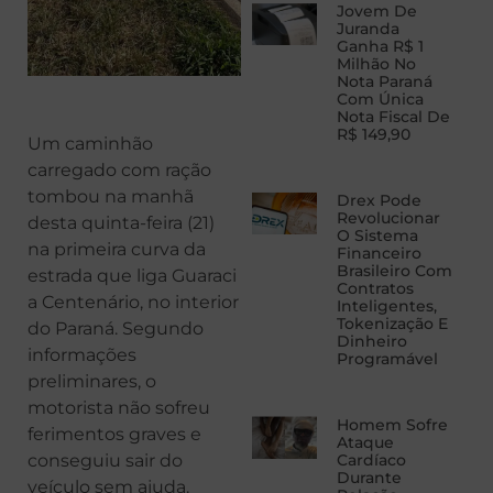
Jovem De
Juranda
Ganha R$ 1
Milhão No
Nota Paraná
Com Única
Nota Fiscal De
R$ 149,90
Um caminhão
carregado com ração
tombou na manhã
Drex Pode
Revolucionar
desta quinta-feira (21)
O Sistema
na primeira curva da
Financeiro
Brasileiro Com
estrada que liga Guaraci
Contratos
a Centenário, no interior
Inteligentes,
Tokenização E
do Paraná. Segundo
Dinheiro
informações
Programável
preliminares, o
motorista não sofreu
Homem Sofre
ferimentos graves e
Ataque
conseguiu sair do
Cardíaco
Durante
veículo sem ajuda.