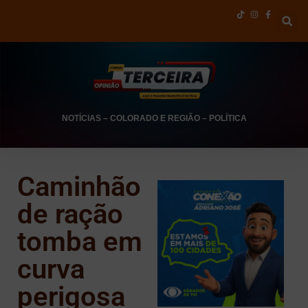
NOTÍCIAS
–
COLORADO E REGIÃO
–
POLÍTICA
Caminhão
de ração
tomba em
curva
perigosa