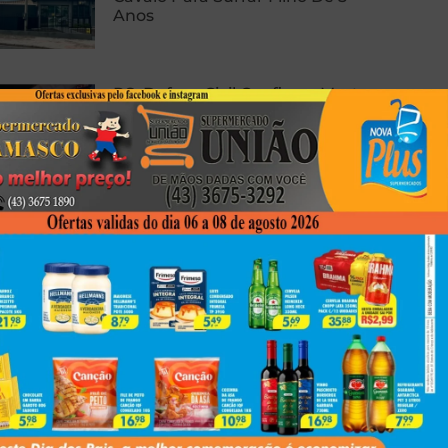
Anos
RS: Defesa Civil Confirma Morte
E Cinco Feridos Após Ciclone
PRF Apreende 138 Kg De Pasta
Base De Cocaína Em Cambé
Next