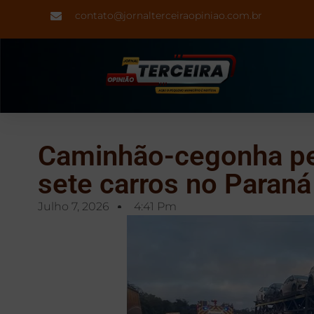
contato@jornalterceiraopiniao.com.br
Caminhão-cegonha peg
sete carros no Paraná
Julho 7, 2026
4:41 Pm