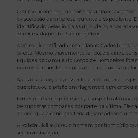
O crime aconteceu na noite da última sexta-feira (1
evisceração da empresa, durante o expediente. De 
identificado pelas iniciais G.B.P., de 29 anos, at
aproximadamente 15 centímetros.
A vítima, identificada como Jahan Carlos Rojas Corr
direita. Mesmo gravemente ferido, ele ainda conse
Equipes do Samu e do Corpo de Bombeiros foram 
não resistiu aos ferimentos e morreu ainda no loca
Após o ataque, o agressor foi contido por colegas 
que efetuou a prisão em flagrante e apreendeu a 
Em depoimento preliminar, o suspeito afirmou qu
de supostas zombarias por parte da vítima. Ele t
alegou que a condição teria desencadeado um “ga
A Polícia Civil autuou o homem por homicídio qual
sob investigação.