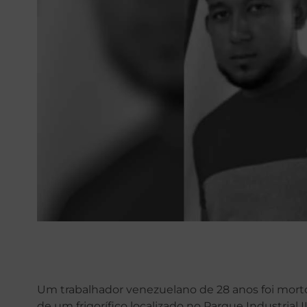
Um trabalhador venezuelano de 28 anos foi morto
de um frigorífico localizado no Parque Industrial