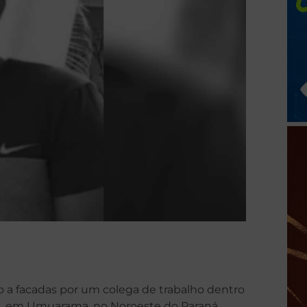
 a facadas por um colega de trabalho dentro
 II, em Umuarama, no Noroeste do Paraná.