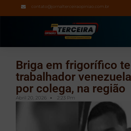
contato@jornalterceiraopiniao.com.br
Briga em frigorífico 
trabalhador venezuel
por colega, na região
Abril 20, 2026
2:23 Pm