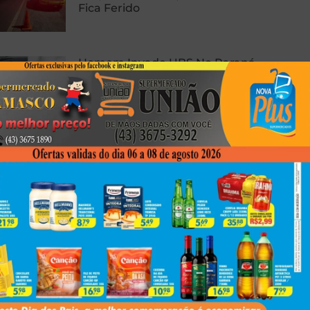
Fica Ferido
Homem Invade UBS No Paraná,
Quebra Tudo E Coloca
Preservativo No Ânus Diante De
Pacientes
Polícia Civil Prende Cinco E
Apreende Drogas, Arma E
Munições Em Nova Esperança
Next