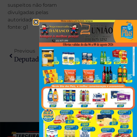
suspeitos não foram
divulgadas pelas
autoridades.
fonte: g1
Previous
Next
Deputados Do Paraná Votam A Favor Da Redução Da Maioridade Penal Para 16 Anos; Proposta Avança Na Câmara
Homem É Preso Após Agredir Companheira; Vítima Foi Encontrada Com Lesões Em Porecatu
(43) 991545950