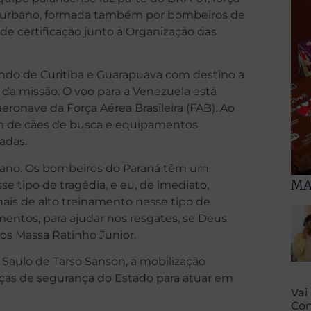
te urbano, formada também por bombeiros de
de certificação junto à Organização das
ndo de Curitiba e Guarapuava com destino a
da missão. O voo para a Venezuela está
aeronave da Força Aérea Brasileira (FAB). Ao
ém de cães de busca e equipamentos
adas.
lano. Os bombeiros do Paraná têm um
MA
e tipo de tragédia, e eu, de imediato,
onais de alto treinamento nesse tipo de
mentos, para ajudar nos resgates, se Deus
los Massa Ratinho Junior.
 Saulo de Tarso Sanson, a mobilização
rças de segurança do Estado para atuar em
Vai
Con