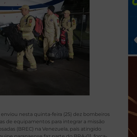
enviou nesta quinta-feira (25) dez bombeiros
adas de equipamentos para integrar a missão
psadas (BREC) na Venezuela, país atingido
quipe paranaense faz parte do BRA-01, força-