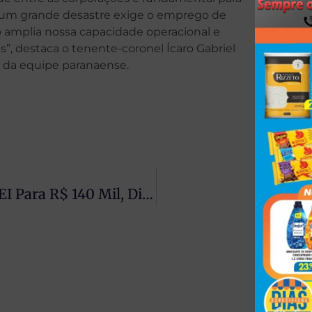
 um grande desastre exige o emprego de
 amplia nossa capacidade operacional e
s”, destaca o tenente-coronel Ícaro Gabriel
r da equipe paranaense.
Governo Avalia Aumentar Teto Do MEI Para R$ 140 Mil, Diz Ministro
A Gent