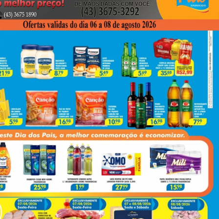
Next
ileza Ainda É Uma Regra De Etiqueta?