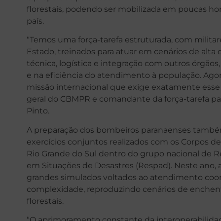
florestais, podendo ser mobilizada em poucas ho
país.
“Temos uma força-tarefa estruturada, com militar
Estado, treinados para atuar em cenários de alta
técnica, logística e integração com outros órgã
e na eficiência do atendimento à população. Ago
missão internacional que exige exatamente esse
geral do CBMPR e comandante da força-tarefa p
Pinto.
A preparação dos bombeiros paranaenses também
exercícios conjuntos realizados com os Corpos de
Rio Grande do Sul dentro do grupo nacional de 
em Situações de Desastres (Respad). Neste ano, a
grandes simulados voltados ao atendimento coor
complexidade, reproduzindo cenários de enchente
florestais.
“O aprimoramento constante da interoperabilida