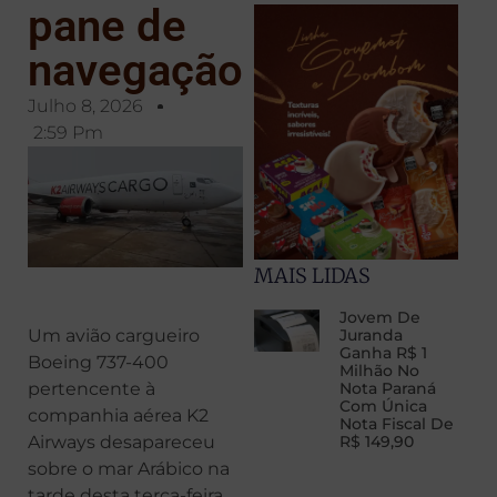
pane de
navegação
Julho 8, 2026
2:59 Pm
MAIS LIDAS
Jovem De
Um avião cargueiro
Juranda
Ganha R$ 1
Boeing 737-400
Milhão No
pertencente à
Nota Paraná
Com Única
companhia aérea K2
Nota Fiscal De
Airways desapareceu
R$ 149,90
sobre o mar Arábico na
tarde desta terça-feira