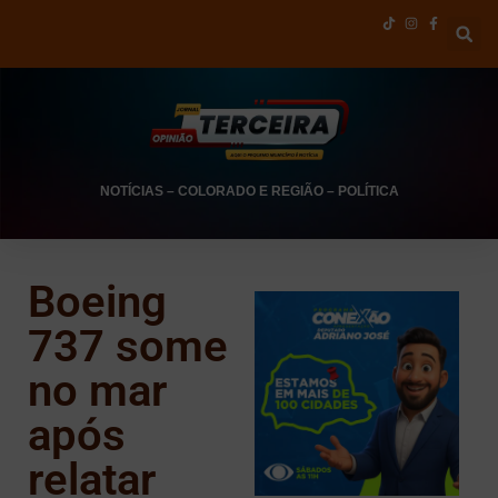
NOTÍCIAS
–
COLORADO E REGIÃO
–
POLÍTICA
Boeing
737 some
no mar
após
relatar