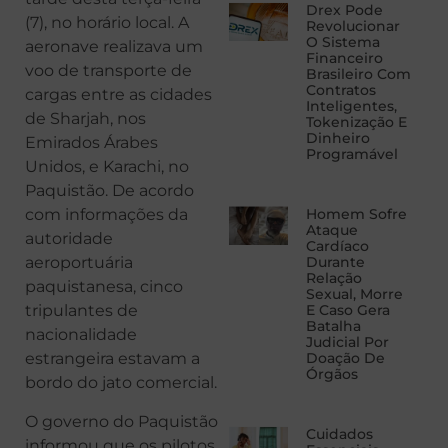
Drex Pode
(7), no horário local. A
Revolucionar
O Sistema
aeronave realizava um
Financeiro
voo de transporte de
Brasileiro Com
Contratos
cargas entre as cidades
Inteligentes,
de Sharjah, nos
Tokenização E
Dinheiro
Emirados Árabes
Programável
Unidos, e Karachi, no
Paquistão. De acordo
com informações da
Homem Sofre
Ataque
autoridade
Cardíaco
aeroportuária
Durante
Relação
paquistanesa, cinco
Sexual, Morre
tripulantes de
E Caso Gera
Batalha
nacionalidade
Judicial Por
estrangeira estavam a
Doação De
Órgãos
bordo do jato comercial.
O governo do Paquistão
Cuidados
informou que os pilotos