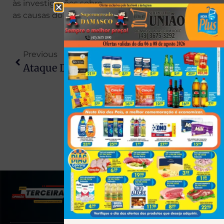
às investigações sobre
as causas do acidente.
Previous
Next
Ataque De Cães Soltos Mata Cachorro De Estimação Em Londrina
PF Faz Busca Por Armas Na Casa De Jair Bolsonaro Em Ação
(43) 991545950