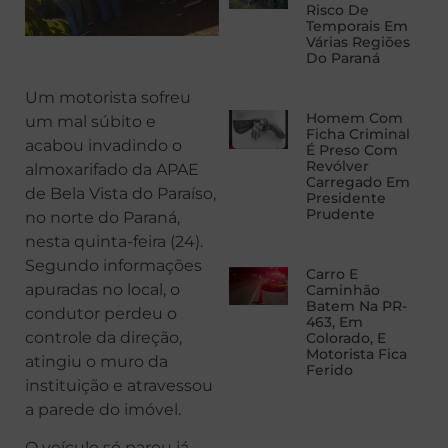
Risco De
Temporais Em
Várias Regiões
Do Paraná
Um motorista sofreu
Homem Com
um mal súbito e
Ficha Criminal
acabou invadindo o
É Preso Com
Revólver
almoxarifado da APAE
Carregado Em
de Bela Vista do Paraíso,
Presidente
Prudente
no norte do Paraná,
nesta quinta-feira (24).
Segundo informações
Carro E
apuradas no local, o
Caminhão
Batem Na PR-
condutor perdeu o
463, Em
controle da direção,
Colorado, E
Motorista Fica
atingiu o muro da
Ferido
instituição e atravessou
a parede do imóvel.
O veículo só parou já