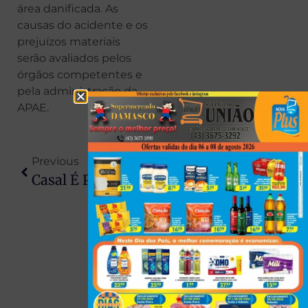
área danificada. As
causas do acidente e os
prejuízos materiais
serão avaliados pelos
órgãos competentes e
pela administração da
APAE.
Previous
Next
Casal É Preso Por Filmar Filho Adolescente Estuprando Meninas De 4 E 5 Anos Em Cultos Religiosos
Vizinho Que Salvou Família De Incêndio Na Zona Norte Recebe Alta Em Londrina