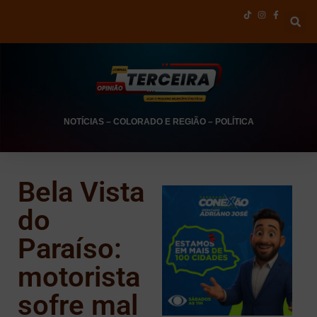
NOTÍCIAS
–
COLORADO E REGIÃO
–
POLÍTICA
Bela Vista
do
Paraíso:
motorista
sofre mal