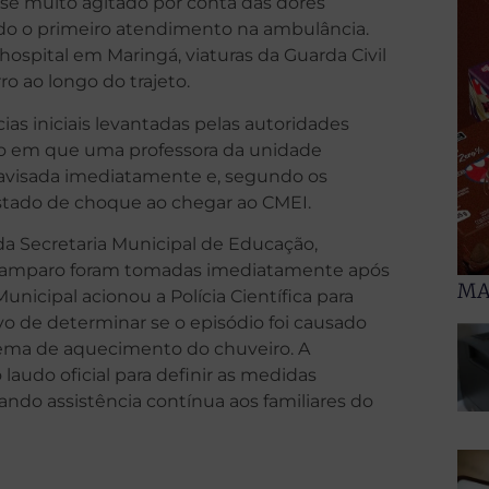
sse muito agitado por conta das dores
do o primeiro atendimento na ambulância.
o hospital em Maringá, viaturas da Guarda Civil
ro ao longo do trajeto.
as iniciais levantadas pelas autoridades
 em que uma professora da unidade
oi avisada imediatamente e, segundo os
stado de choque ao chegar ao CMEI.
 da Secretaria Municipal de Educação,
 e amparo foram tomadas imediatamente após
MA
unicipal acionou a Polícia Científica para
ivo de determinar se o episódio foi causado
tema de aquecimento do chuveiro. A
audo oficial para definir as medidas
tando assistência contínua aos familiares do