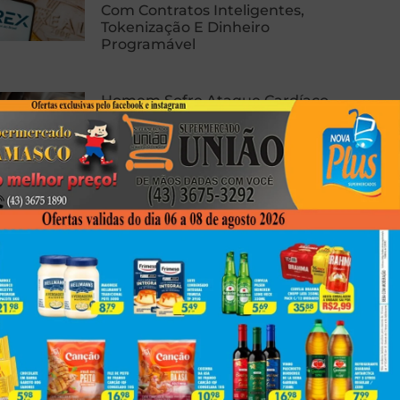
Com Contratos Inteligentes,
Tokenização E Dinheiro
Programável
Homem Sofre Ataque Cardíaco
Durante Relação Sexual, Morre E
Caso Gera Batalha Judicial Por
Doação De Órgãos
Cuidados Essenciais Para Tornar
O Pós-Operatório Mais Tranquilo
Next