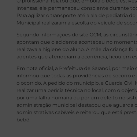
O profissional relatou que, embora o bebê estive
intensas, ele permaneceu consciente durante to
Para agilizar o transporte até a ala de pediatria d
Municipal realizaram a escolta do veículo de socor
Segundo informações do site GCM, as circunstânci
apontam que o acidente aconteceu no momento
realizava a higiene do aluno. A mãe da criança f
agentes que atenderam a ocorrência, ficou em e
Em nota oficial, a Prefeitura de Sarandi, por meio
informou que todas as providências de socorro
o ocorrido. A pedido do município, a Guarda Civil M
realizar uma perícia técnica no local, com o objet
por uma falha humana ou por um defeito no sis
administração municipal destacou que aguarda o l
administrativas cabíveis e reiterou que está pres
bebê.