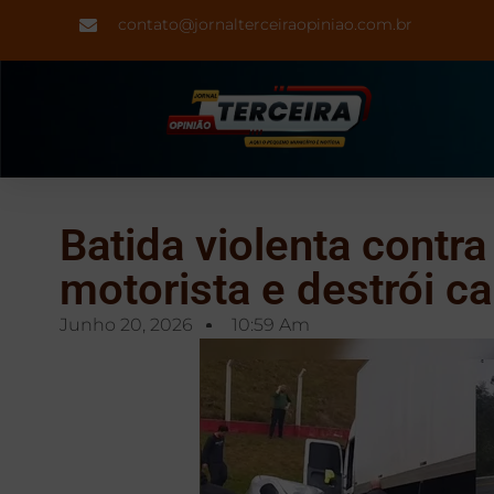
contato@jornalterceiraopiniao.com.br
Batida violenta contr
motorista e destrói c
Junho 20, 2026
10:59 Am