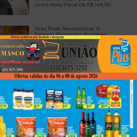
Única Nota Fiscal De R$ 149,90
Drex Pode Revolucionar O
Sistema Financeiro Brasileiro
Com Contratos Inteligentes,
Tokenização E Dinheiro
Programável
Homem Sofre Ataque Cardíaco
Durante Relação Sexual, Morre E
Caso Gera Batalha Judicial Por
Doação De Órgãos