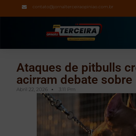
contato@jornalterceiraopiniao.com.br
Ataques de pitbulls c
acirram debate sobre 
Abril 22, 2026
3:11 Pm