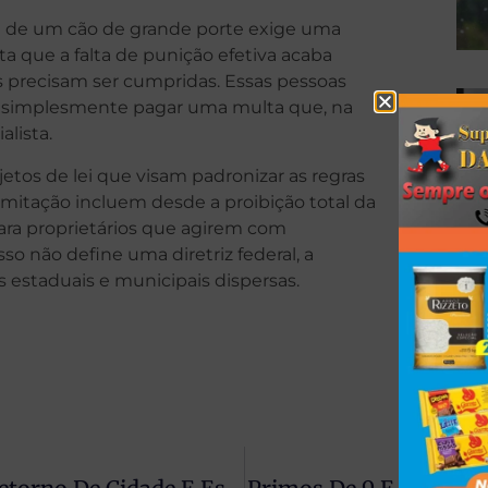
ade de um cão de grande porte exige uma
ta que a falta de punição efetiva acaba
s precisam ser cumpridas. Essas pessoas
o simplesmente pagar uma multa que, na
alista.
tos de lei que visam padronizar as regras
amitação incluem desde a proibição total da
ara proprietários que agirem com
o não define uma diretriz federal, a
 estaduais e municipais dispersas.