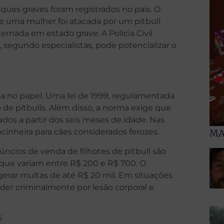
es graves foram registrados no país. O
de uma mulher foi atacada por um pitbull
rnada em estado grave. A Polícia Civil
e, segundo especialistas, pode potencializar o
osa no papel. Uma lei de 1999, regulamentada
 de pitbulls. Além disso, a norma exige que
ados a partir dos seis meses de idade. Nas
focinheira para cães considerados ferozes.
MA
núncios de venda de filhotes de pitbull são
 que variam entre R$ 200 e R$ 700. O
rar multas de até R$ 20 mil. Em situações
er criminalmente por lesão corporal e
i