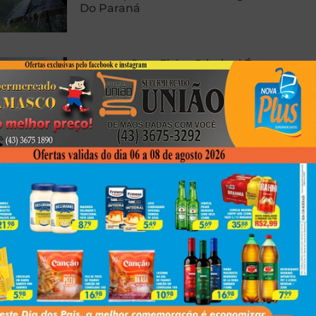
Do Paraná
Homem Com Ficha Criminal É
Preso Com Revólver Carregado
Em Presidente Prudente
Carro E Caminhão Batem Na PR-
463, Em Colorado, E Motorista
Fica Ferido
Next