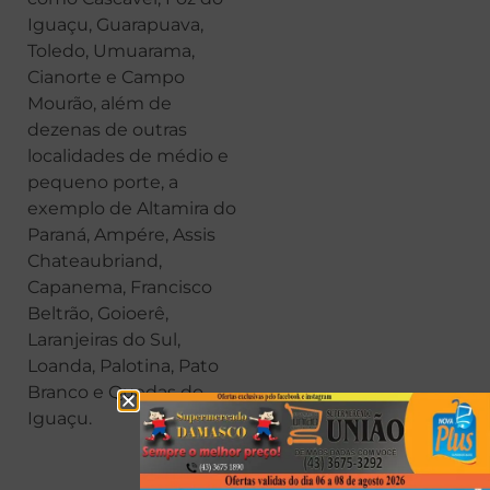
Iguaçu, Guarapuava,
Toledo, Umuarama,
Cianorte e Campo
Mourão, além de
dezenas de outras
localidades de médio e
pequeno porte, a
exemplo de Altamira do
Paraná, Ampére, Assis
Chateaubriand,
Capanema, Francisco
Beltrão, Goioerê,
Laranjeiras do Sul,
Loanda, Palotina, Pato
Branco e Quedas do
Iguaçu.