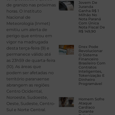
Jovem De
de granizo nas próximas
Juranda
Ganha R$ 1
horas. O Instituto
Milhão No
Nacional de
Nota Paraná
Com Única
Meteorologia (Inmet)
Nota Fiscal De
emitiu um alerta de
R$ 149,90
perigo que entrou em
vigor na madrugada
Drex Pode
desta terça-feira (9) e
Revolucionar
permanece válido até
O Sistema
Financeiro
as 23h59 de quarta-feira
Brasileiro Com
(10). As áreas que
Contratos
Inteligentes,
podem ser afetadas no
Tokenização E
território paranaense
Dinheiro
Programável
abrangem as regiões
Centro Ocidental,
Noroeste, Sudoeste,
Homem Sofre
Ataque
Oeste, Sudeste, Centro-
Cardíaco
Sul e Norte Central.
Durante