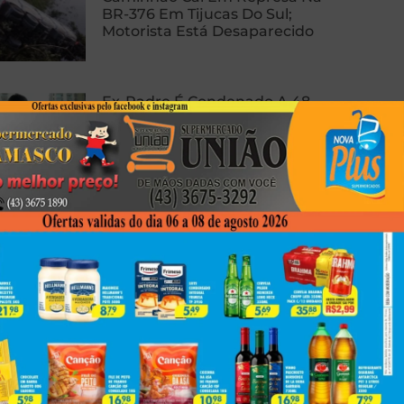
BR-376 Em Tijucas Do Sul;
Motorista Está Desaparecido
Ex-Padre É Condenado A 48
Anos De Prisão Por Tortura De
Enteados
5 Motivos Para Não Perder O
LENDAA 2026, Festival Que Une
Música Eletrônica E Natureza
Em Morretes
Next