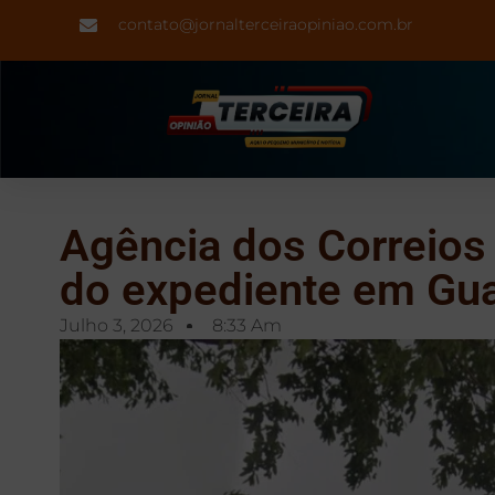
contato@jornalterceiraopiniao.com.br
Agência dos Correios 
do expediente em Gua
Julho 3, 2026
8:33 Am