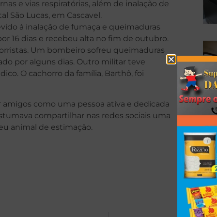
nas e vias respiratórias, além de inalação de
tal São Lucas, em Cascavel.
a devido à inalação de fumaça e queimaduras
r 16 dias e recebeu alta no fim de outubro.
corristas. Um bombeiro sofreu queimaduras
o por alguns dias. Outro militar teve
o. O cachorro da família, Barthô, foi
por amigos como uma pessoa ativa e dedicada
a costumava compartilhar nas redes sociais uma
eu animal de estimação.