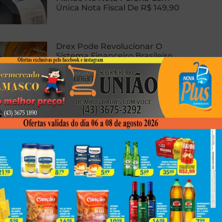
Única Nota Fiscal De R$ 149,90
Drex Pode Revolucionar O
Sistema Financeiro Brasileiro
Com Contratos Inteligentes,
Tokenização E Dinheiro
Programável
Homem Sofre Ataque Cardíaco
Durante Relação Sexual, Morre E
Caso Gera Batalha Judicial Por
Doação De Órgãos