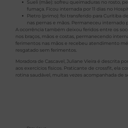
Sueli (mãe): sofreu queimaduras no rosto, per
fumaça. Ficou internada por 11 dias no Hospi
Pietro (primo): foi transferido para Curitib
nas pernas e mãos. Permaneceu internado po
A ocorrência também deixou feridos entre os so
nos braços, mãos e costas, permanecendo internad
ferimentos nas mãos e recebeu atendimento médic
resgatado sem ferimentos.
Moradora de Cascavel, Juliane Vieira é descrita 
aos exercícios físicos. Praticante de crossfit, el
rotina saudável, muitas vezes acompanhada de s