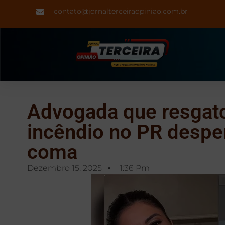
contato@jornalterceiraopiniao.com.br
Advogada que resgato
incêndio no PR despe
coma
Dezembro 15, 2025
1:36 Pm