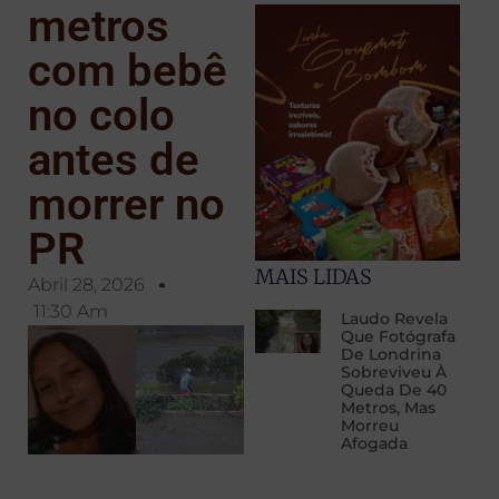
metros
com bebê
no colo
antes de
morrer no
PR
MAIS LIDAS
Abril 28, 2026
11:30 Am
Laudo Revela
Que Fotógrafa
De Londrina
Sobreviveu À
Queda De 40
Metros, Mas
Morreu
Afogada