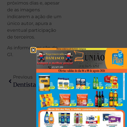
próximos dias e, apesar
de as imagens
indicarem a ação de um
único autor, apura a
eventual participação
de terceiros.
As informações são do
G1.
Previous
Next
Dentista Grávida De Gêmeos Morre Após Passar Mal Em Casa
Batida Lateral Em Rodovia Mata Uma Pessoa E Deixa Outra Em Estado Grave No PR