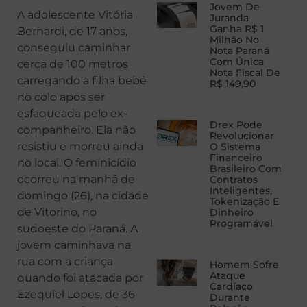
Jovem De
A adolescente Vitória
Juranda
Ganha R$ 1
Bernardi, de 17 anos,
Milhão No
conseguiu caminhar
Nota Paraná
Com Única
cerca de 100 metros
Nota Fiscal De
carregando a filha bebê
R$ 149,90
no colo após ser
esfaqueada pelo ex-
Drex Pode
companheiro. Ela não
Revolucionar
resistiu e morreu ainda
O Sistema
Financeiro
no local. O feminicídio
Brasileiro Com
ocorreu na manhã de
Contratos
Inteligentes,
domingo (26), na cidade
Tokenização E
de Vitorino, no
Dinheiro
Programável
sudoeste do Paraná. A
jovem caminhava na
rua com a criança
Homem Sofre
Ataque
quando foi atacada por
Cardíaco
Ezequiel Lopes, de 36
Durante