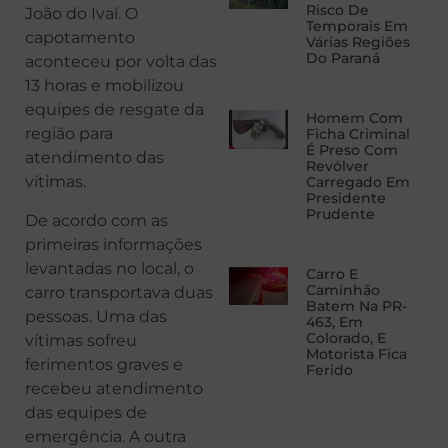
Risco De
João do Ivaí. O
Temporais Em
capotamento
Várias Regiões
Do Paraná
aconteceu por volta das
13 horas e mobilizou
equipes de resgate da
Homem Com
região para
Ficha Criminal
É Preso Com
atendimento das
Revólver
vítimas.
Carregado Em
Presidente
Prudente
De acordo com as
primeiras informações
levantadas no local, o
Carro E
Caminhão
carro transportava duas
Batem Na PR-
pessoas. Uma das
463, Em
Colorado, E
vítimas sofreu
Motorista Fica
ferimentos graves e
Ferido
recebeu atendimento
das equipes de
emergência. A outra