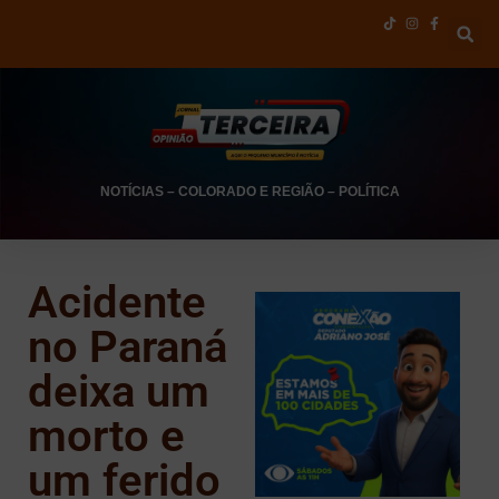
NOTÍCIAS
–
COLORADO E REGIÃO
–
POLÍTICA
Acidente
no Paraná
deixa um
morto e
um ferido