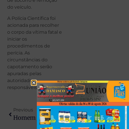
de socorro e remoção
do veículo.
A Polícia Científica foi
acionada para recolher
o corpo da vítima fatal e
iniciar os
procedimentos de
perícia. As
circunstâncias do
capotamento serão
apuradas pelas
autoridades
responsáveis.
Previous
Next
Homem Percorreu Quase 2 Mil Km Para Matar Ex-Companheira No PR Após 17 Dias De Planejamento
Delegacia De Jaguapitã Cumpre Mandado E Prende Investigado Por Homicídio Qualificado