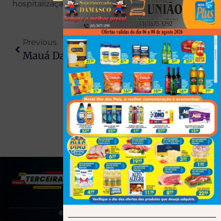
hospitalização.
Previous
Next
Mauá Da Serra Abre Concurso Com 68 Vagas E Salários De Até R$ 12,6 Mil
Ex-Presidente Biden Submetido A Cirurgia Para Remoção De Câncer De Pele
(43) 991545950
© 2025 Todos os direitos reservados