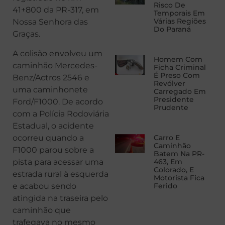
Risco De
41+800 da PR-317, em
Temporais Em
Várias Regiões
Nossa Senhora das
Do Paraná
Graças.
A colisão envolveu um
Homem Com
caminhão Mercedes-
Ficha Criminal
É Preso Com
Benz/Actros 2546 e
Revólver
uma caminhonete
Carregado Em
Presidente
Ford/F1000. De acordo
Prudente
com a Polícia Rodoviária
Estadual, o acidente
ocorreu quando a
Carro E
Caminhão
F1000 parou sobre a
Batem Na PR-
pista para acessar uma
463, Em
Colorado, E
estrada rural à esquerda
Motorista Fica
e acabou sendo
Ferido
atingida na traseira pelo
caminhão que
trafegava no mesmo