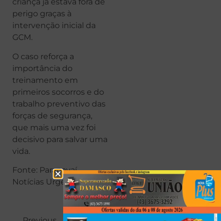
criança já estava fora de
perigo graças à
intervenção inicial da
GCM.
O caso reforça a
importância do
treinamento em
primeiros socorros e do
trabalho preventivo das
forças de segurança,
que mais uma vez foi
decisivo para salvar uma
vida.
Fonte: Paranavaí
Notícias Urgente
Previous
Next