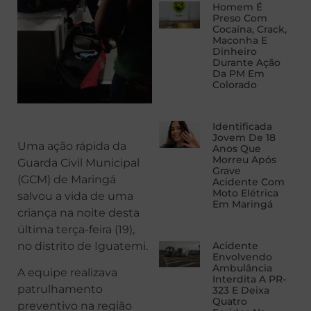
Homem É
Preso Com
Cocaína, Crack,
Maconha E
Dinheiro
Durante Ação
Da PM Em
Colorado
Identificada
Jovem De 18
Uma ação rápida da
Anos Que
Morreu Após
Guarda Civil Municipal
Grave
(GCM) de Maringá
Acidente Com
Moto Elétrica
salvou a vida de uma
Em Maringá
criança na noite desta
última terça-feira (19),
no distrito de Iguatemi.
Acidente
Envolvendo
Ambulância
A equipe realizava
Interdita A PR-
patrulhamento
323 E Deixa
Quatro
preventivo na região