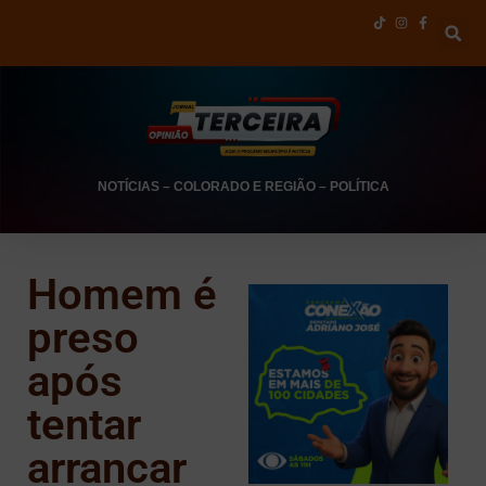
NOTÍCIAS
–
COLORADO E REGIÃO
–
POLÍTICA
Homem é
preso
após
tentar
arrancar