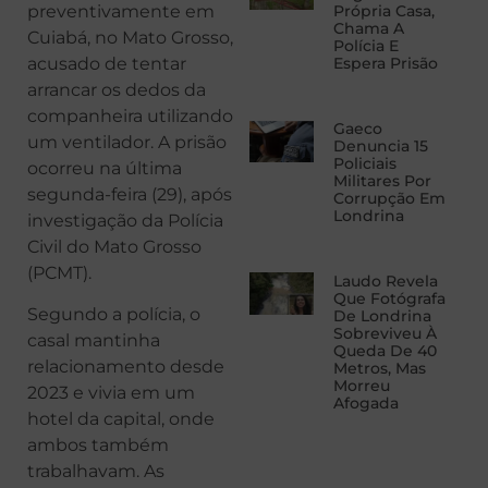
preventivamente em
Própria Casa,
Chama A
Cuiabá, no Mato Grosso,
Polícia E
acusado de tentar
Espera Prisão
arrancar os dedos da
companheira utilizando
Gaeco
um ventilador. A prisão
Denuncia 15
Policiais
ocorreu na última
Militares Por
segunda-feira (29), após
Corrupção Em
Londrina
investigação da Polícia
Civil do Mato Grosso
(PCMT).
Laudo Revela
Que Fotógrafa
Segundo a polícia, o
De Londrina
Sobreviveu À
casal mantinha
Queda De 40
relacionamento desde
Metros, Mas
Morreu
2023 e vivia em um
Afogada
hotel da capital, onde
ambos também
trabalhavam. As