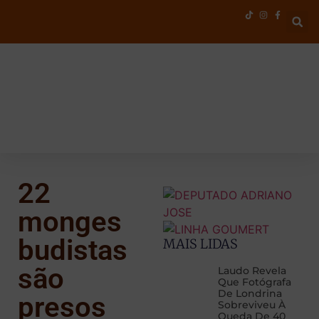
NOTÍCIAS
–
COLORADO E REGIÃO
–
POLÍTICA
22
monges
budistas
MAIS LIDAS
são
Laudo Revela
Que Fotógrafa
De Londrina
presos
Sobreviveu À
Queda De 40